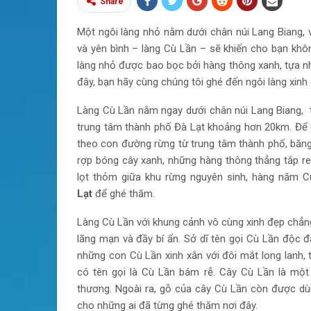
Share
Một ngôi làng nhỏ nằm dưới chân núi Lang Biang,
và yên bình – làng Cù Lần – sẽ khiến cho bạn khô
làng nhỏ được bao bọc bởi hàng thông xanh, tựa nh
đây, bạn hãy cùng chúng tôi ghé đến ngôi làng xinh
Làng Cù Lần nằm ngay dưới chân núi Lang Biang, t
trung tâm thành phố Đà Lạt khoảng hơn 20km. Để đ
theo con đường rừng từ trung tâm thành phố, bă
rợp bóng cây xanh, những hàng thông thẳng tắp re
lọt thỏm giữa khu rừng nguyên sinh, hàng năm C
Lạt
để ghé thăm.
Làng Cù Lần với khung cảnh vô cùng xinh đẹp chẳng 
lãng mạn và đầy bí ẩn. Sở dĩ tên gọi Cù Lần độc đ
những con Cù Lần xinh xắn với đôi mắt long lanh, t
có tên gọi là Cù Lần bám rễ. Cây Cù Lần là một
thương. Ngoài ra, gỗ của cây Cù Lần còn được d
cho những ai đã từng ghé thăm nơi đây.