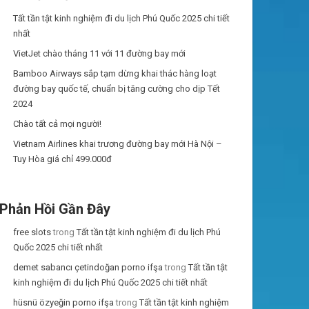
Tất tần tật kinh nghiệm đi du lịch Phú Quốc 2025 chi tiết
nhất
VietJet chào tháng 11 với 11 đường bay mới
Bamboo Airways sắp tạm dừng khai thác hàng loạt
đường bay quốc tế, chuẩn bị tăng cường cho dịp Tết
2024
Chào tất cả mọi người!
Vietnam Airlines khai trương đường bay mới Hà Nội –
Tuy Hòa giá chỉ 499.000đ
Phản Hồi Gần Đây
free slots
trong
Tất tần tật kinh nghiệm đi du lịch Phú
Quốc 2025 chi tiết nhất
demet sabancı çetindoğan porno ifşa
trong
Tất tần tật
kinh nghiệm đi du lịch Phú Quốc 2025 chi tiết nhất
hüsnü özyeğin porno ifşa
trong
Tất tần tật kinh nghiệm