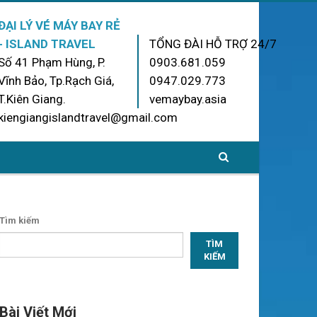
ĐẠI LÝ VÉ MÁY BAY RẺ
- ISLAND TRAVEL
TỔNG ĐÀI HỖ TRỢ 24/7
Số 41 Phạm Hùng, P.
0903.681.059
Vĩnh Bảo, Tp.Rạch Giá,
0947.029.773
T.Kiên Giang.
vemaybay.asia
kiengiangislandtravel@gmail.com
Tìm kiếm
TÌM
KIẾM
Bài Viết Mới