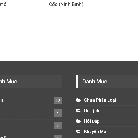
 mới
Cốc (Ninh Bình)
nh Mục
Danh Mục
Chưa Phân Loại
địa
10
Du Lịch
p
9
Hỏi Đáp
5
Khuyến Mãi