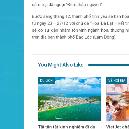
cắm trại dã ngoại “Đêm thảo nguyên”…
Bước sang tháng 12, thành phố tình yêu sẽ hân hoa
từ ngày 23 – 27/12 với chủ đề “Hoa Đà Lạt – kết ti
sẽ có sự kiện nhằm tôn vinh ngành hoa, thương hi
trên địa bàn thành phố Bảo Lộc (Lâm Đồng).
You Might Also Like
DU LỊCH
VÉ NỘI ĐỊA
Tất tần tật kinh nghiệm đi du
VietJet ch