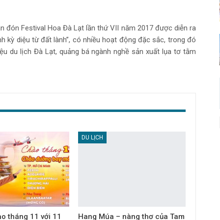
n đón Festival Hoa Đà Lạt lần thứ VII năm 2017 được diễn ra
nh kỳ diệu từ đất lành”, có nhiều hoạt động đặc sắc, trong đó
ệu du lịch Đà Lạt, quảng bá ngành nghề sản xuất lụa tơ tằm
DU LỊCH
ào tháng 11 với 11
Hang Múa – nàng thơ của Tam