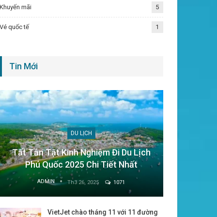
Khuyến mãi
5
Vé quốc tế
1
Tin Mới
DU LỊCH
Tất Tần Tật Kinh Nghiệm Đi Du Lịch
Phú Quốc 2025 Chi Tiết Nhất
ADMIN
Th3 26, 2025
1071
VietJet chào tháng 11 với 11 đường