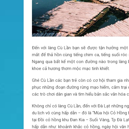
Đến với làng Cù Lần bạn sẽ được tận hưởng một 
mắt để thả hồn cùng tiếng chim ca, tiếng suối róc 
Ngang qua bất kể một con đường nào trong làng 
khoe cả hương thơm mộc mạc tinh khiết.
Ghé Cù Lần các bạn trẻ còn có cơ hội tham gia nhi
phục những đoạn đường rừng mạo hiểm, cắm trại đốt
các trò chơi dân gian và tìm hiểu bản sắc văn hóa c
Không chỉ có làng Cù Lần, đến với Đà Lạt những ng
du lịch vô cùng hấp dẫn – đó là “Mùa hội Cỏ Hồng 
tại Đồi cỏ hồng khu Đan Kia – Suối Vàng, Tp Đà Lạ
hấp dẫn như: khoảnh khắc cỏ hồng, ngày hội văn h