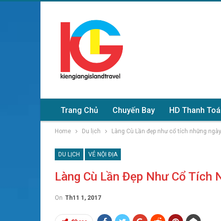
Trang Chủ
Chuyến Bay
HD Thanh Toá
Home
Du lịch
Làng Cù Lần đẹp như cổ tích những ngà
DU LỊCH
VÉ NỘI ĐỊA
Làng Cù Lần Đẹp Như Cổ Tích 
On
Th11 1, 2017