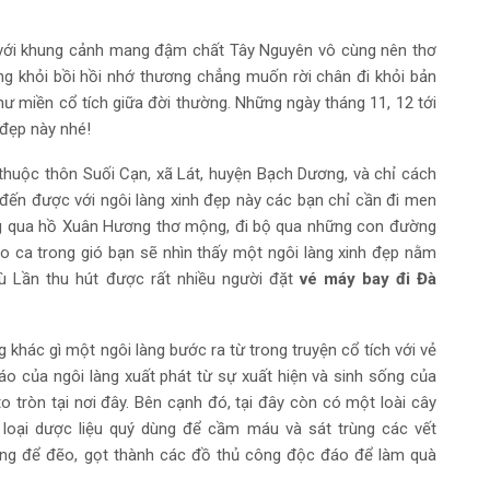
 với khung cảnh mang đậm chất Tây Nguyên vô cùng nên thơ
ng khỏi bồi hồi nhớ thương chẳng muốn rời chân đi khỏi bản
ư miền cổ tích giữa đời thường. Những ngày tháng 11, 12 tới
 đẹp này nhé!
huộc thôn Suối Cạn, xã Lát, huyện Bạch Dương, và chỉ cách
ến được với ngôi làng xinh đẹp này các bạn chỉ cần đi men
ng qua hồ Xuân Hương thơ mộng, đi bộ qua những con đường
o ca trong gió bạn sẽ nhìn thấy một ngôi làng xinh đẹp nằm
ù Lần thu hút được rất nhiều người đặt
vé máy bay đi Đà
khác gì một ngôi làng bước ra từ trong truyện cổ tích với vẻ
áo của ngôi làng xuất phát từ sự xuất hiện và sinh sống của
o tròn tại nơi đây. Bên cạnh đó, tại đây còn có một loài cây
 loại dược liệu quý dùng để cầm máu và sát trùng các vết
ùng để đẽo, gọt thành các đồ thủ công độc đáo để làm quà