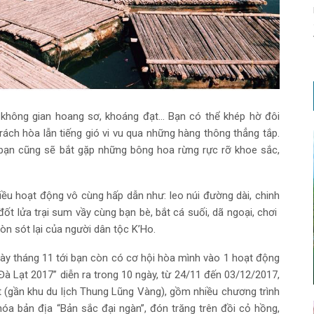
không gian hoang sơ, khoáng đạt… Bạn có thể khép hờ đôi
rách hòa lẫn tiếng gió vi vu qua những hàng thông thẳng tắp.
bạn cũng sẽ bắt gặp những bông hoa rừng rực rỡ khoe sắc,
ều hoạt động vô cùng hấp dẫn như: leo núi đường dài, chinh
 lửa trại sum vầy cùng bạn bè, bắt cá suối, dã ngoại, chơi
òn sót lại của người dân tộc K’Ho.
ày tháng 11 tới bạn còn có cơ hội hòa mình vào 1 hoạt động
Đà Lạt 2017” diễn ra trong 10 ngày, từ 24/11 đến 03/12/2017,
t (gần khu du lịch Thung Lũng Vàng), gồm nhiều chương trình
óa bản địa “Bản sắc đại ngàn”, đón trăng trên đồi cỏ hồng,