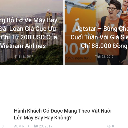
g Bỏ Lỡ Vé Máy Bay
 Đài Loan Giá Cực Ưu
Jetstar – Bùng Ch
 Chỉ Từ 200 USD Của
Cuối Tuần Với Giá Si
Vietnam Airlines!
Chỉ 88.000 Đồng
Th11 8, 2017
Th8 23, 2017
Hành Khách Có Được Mang Theo Vật Nuôi
Lên Máy Bay Hay Không?
0
ADMIN
Th8 23, 2017
0