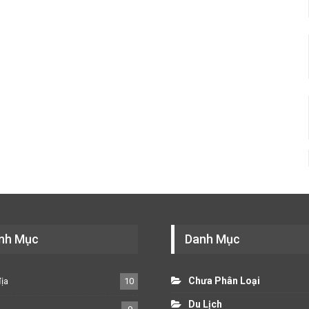
nh Mục
Danh Mục
Chưa Phân Loại
địa
10
Du Lịch