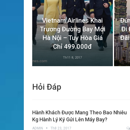
Vietnam Airlines Khai
Đừn
Trương Đường Bay Mới
Đi
Hà Nội – Tuy Hòa Giá
Đãi
Chỉ 499.000đ
Th11 8, 2017
Hỏi Đáp
Hành Khách Được Mang Theo Bao Nhiêu
Kg Hành Lý Ký Gửi Lên Máy Bay?
ADMIN
Th8 23, 2017