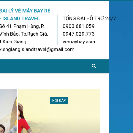
ĐẠI LÝ VÉ MÁY BAY RẺ
- ISLAND TRAVEL
TỔNG ĐÀI HỖ TRỢ 24/7
Số 41 Phạm Hùng, P.
0903.681.059
Vĩnh Bảo, Tp.Rạch Giá,
0947.029.773
T.Kiên Giang.
vemaybay.asia
kiengiangislandtravel@gmail.com
HỎI ĐÁP