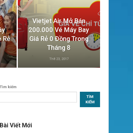
Vietjet Air Mở Bán
áy
200.000 Vé Máy Bay
ê Rẻ
Giá Rẻ 0 Đồng Trong
Tháng 8
Th8 23, 2017
Tìm kiếm
TÌM
KIẾM
Bài Viết Mới