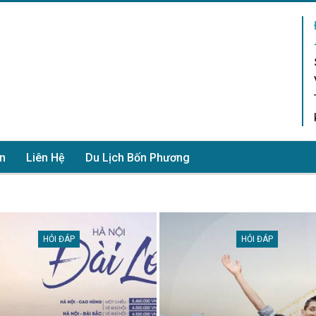
n
Liên Hệ
Du Lịch Bốn Phương
HỎI ĐÁP
HỎI ĐÁP