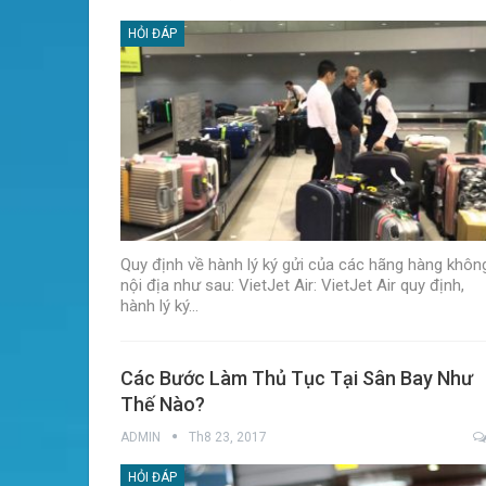
HỎI ĐÁP
Quy định về hành lý ký gửi của các hãng hàng khôn
nội địa như sau: VietJet Air: VietJet Air quy định,
hành lý ký…
Các Bước Làm Thủ Tục Tại Sân Bay Như
Thế Nào?
ADMIN
Th8 23, 2017
HỎI ĐÁP