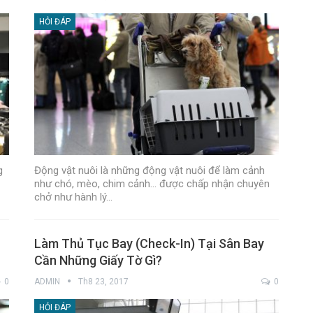
HỎI ĐÁP
g
Động vật nuôi là những động vật nuôi để làm cảnh
như chó, mèo, chim cảnh... được chấp nhận chuyên
chở như hành lý…
Làm Thủ Tục Bay (check-In) Tại Sân Bay
Cần Những Giấy Tờ Gì?
0
ADMIN
Th8 23, 2017
0
HỎI ĐÁP