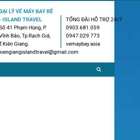
ĐẠI LÝ VÉ MÁY BAY RẺ
- ISLAND TRAVEL
TỔNG ĐÀI HỖ TRỢ 24/7
Số 41 Phạm Hùng, P.
0903.681.059
Vĩnh Bảo, Tp.Rạch Giá,
0947.029.773
T.Kiên Giang.
vemaybay.asia
kiengiangislandtravel@gmail.com