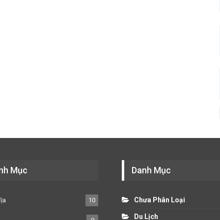
nh Mục
Danh Mục
Chưa Phân Loại
địa
10
Du Lịch